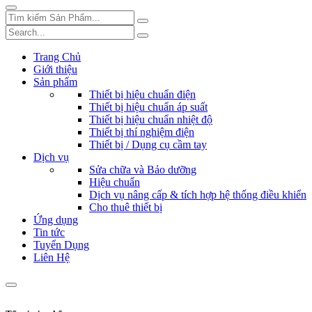
Trang Chủ
Giới thiệu
Sản phẩm
Thiết bị hiệu chuẩn điện
Thiết bị hiệu chuẩn áp suất
Thiết bị hiệu chuẩn nhiệt độ
Thiết bị thí nghiệm điện
Thiết bị / Dụng cụ cầm tay
Dịch vụ
Sửa chữa và Bảo dưỡng
Hiệu chuẩn
Dịch vụ nâng cấp & tích hợp hệ thống điều khiển
Cho thuê thiết bị
Ứng dụng
Tin tức
Tuyển Dụng
Liên Hệ