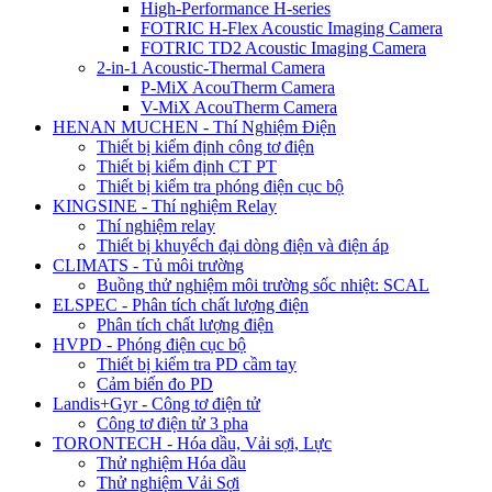
High-Performance H-series
FOTRIC H-Flex Acoustic Imaging Camera
FOTRIC TD2 Acoustic Imaging Camera
2-in-1 Acoustic-Thermal Camera
P-MiX AcouTherm Camera
V-MiX AcouTherm Camera
HENAN MUCHEN - Thí Nghiệm Điện
Thiết bị kiểm định công tơ điện
Thiết bị kiểm định CT PT
Thiết bị kiểm tra phóng điện cục bộ
KINGSINE - Thí nghiệm Relay
Thí nghiệm relay
Thiết bị khuyếch đại dòng điện và điện áp
CLIMATS - Tủ môi trường
Buồng thử nghiệm môi trường sốc nhiệt: SCAL
ELSPEC - Phân tích chất lượng điện
Phân tích chất lượng điện
HVPD - Phóng điện cục bộ
Thiết bị kiểm tra PD cầm tay
Cảm biến đo PD
Landis+Gyr - Công tơ điện tử
Công tơ điện tử 3 pha
TORONTECH - Hóa dầu, Vải sợi, Lực
Thử nghiệm Hóa dầu
Thử nghiệm Vải Sợi