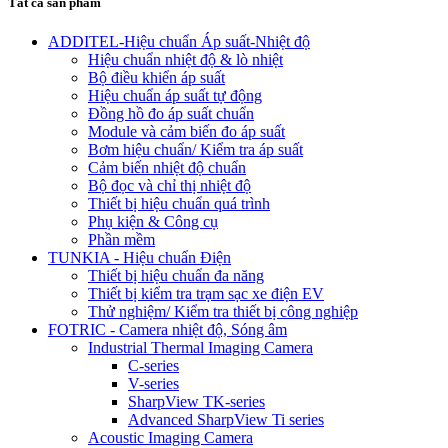
Tất cả sản phẩm
ADDITEL-Hiệu chuẩn Áp suất-Nhiệt độ
Hiệu chuẩn nhiệt độ & lò nhiệt
Bộ điều khiển áp suất
Hiệu chuẩn áp suất tự động
Đồng hồ đo áp suất chuẩn
Module và cảm biến đo áp suất
Bơm hiệu chuẩn/ Kiểm tra áp suất
Cảm biến nhiệt độ chuẩn
Bộ đọc và chỉ thị nhiệt độ
Thiết bị hiệu chuẩn quá trình
Phụ kiện & Công cụ
Phần mềm
TUNKIA - Hiệu chuẩn Điện
Thiết bị hiệu chuẩn đa năng
Thiết bị kiểm tra trạm sạc xe điện EV
Thử nghiệm/ Kiểm tra thiết bị công nghiệp
FOTRIC - Camera nhiệt độ, Sóng âm
Industrial Thermal Imaging Camera
C-series
V-series
SharpView TK-series
Advanced SharpView Ti series
Acoustic Imaging Camera