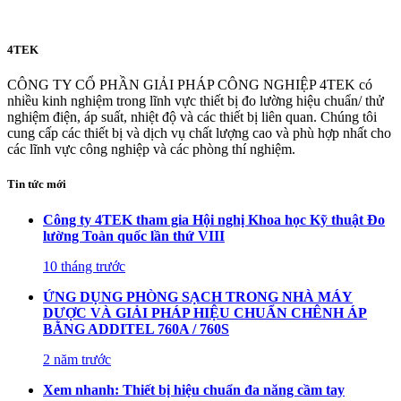
4TEK
CÔNG TY CỔ PHẦN GIẢI PHÁP CÔNG NGHIỆP 4TEK có
nhiều kinh nghiệm trong lĩnh vực thiết bị đo lường hiệu chuẩn/ thử
nghiệm điện, áp suất, nhiệt độ và các thiết bị liên quan. Chúng tôi
cung cấp các thiết bị và dịch vụ chất lượng cao và phù hợp nhất cho
các lĩnh vực công nghiệp và các phòng thí nghiệm.
Tin tức mới
Công ty 4TEK tham gia Hội nghị Khoa học Kỹ thuật Đo
lường Toàn quốc lần thứ VIII
10 tháng trước
ỨNG DỤNG PHÒNG SẠCH TRONG NHÀ MÁY
DƯỢC VÀ GIẢI PHÁP HIỆU CHUẨN CHÊNH ÁP
BẰNG ADDITEL 760A / 760S
2 năm trước
Xem nhanh: Thiết bị hiệu chuẩn đa năng cầm tay