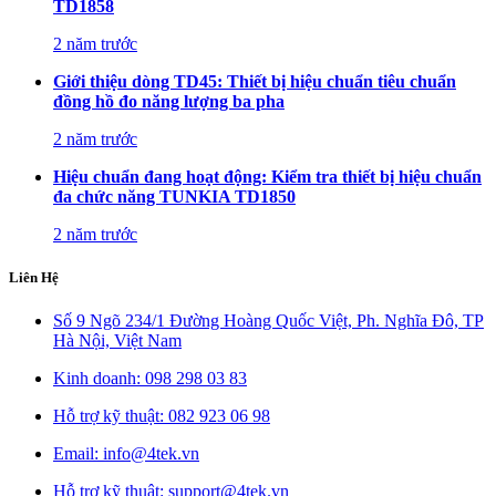
TD1858
2 năm trước
Giới thiệu dòng TD45: Thiết bị hiệu chuẩn tiêu chuẩn
đồng hồ đo năng lượng ba pha
2 năm trước
Hiệu chuẩn đang hoạt động: Kiểm tra thiết bị hiệu chuẩn
đa chức năng TUNKIA TD1850
2 năm trước
Liên Hệ
Số 9 Ngõ 234/1 Đường Hoàng Quốc Việt, Ph. Nghĩa Đô, TP
Hà Nội, Việt Nam
Kinh doanh: 098 298 03 83
Hỗ trợ kỹ thuật: 082 923 06 98
Email: info@4tek.vn
Hỗ trợ kỹ thuật: support@4tek.vn