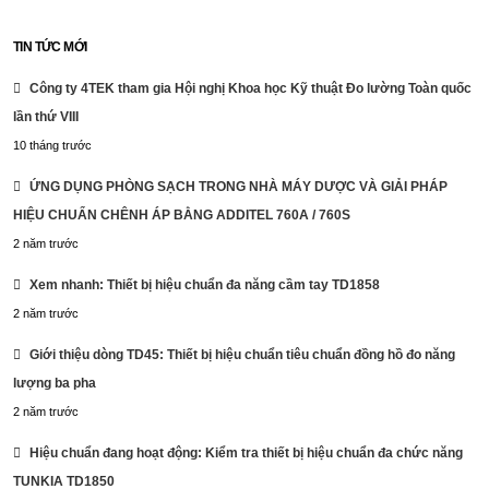
TIN TỨC MỚI
Công ty 4TEK tham gia Hội nghị Khoa học Kỹ thuật Đo lường Toàn quốc
lần thứ VIII
10 tháng trước
ỨNG DỤNG PHÒNG SẠCH TRONG NHÀ MÁY DƯỢC VÀ GIẢI PHÁP
HIỆU CHUẨN CHÊNH ÁP BẰNG ADDITEL 760A / 760S
2 năm trước
Portable Single Phase Reference Standard Meter MCSP01
Xem nhanh: Thiết bị hiệu chuẩn đa năng cầm tay TD1858
2 năm trước
Giới thiệu dòng TD45: Thiết bị hiệu chuẩn tiêu chuẩn đồng hồ đo năng
lượng ba pha
2 năm trước
Hiệu chuẩn đang hoạt động: Kiểm tra thiết bị hiệu chuẩn đa chức năng
TUNKIA TD1850