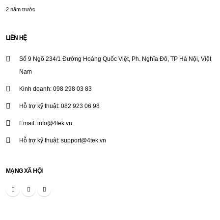
2 năm trước
LIÊN HỆ
Số 9 Ngõ 234/1 Đường Hoàng Quốc Việt, Ph. Nghĩa Đô, TP Hà Nội, Việt
Nam
Kinh doanh: 098 298 03 83
Single Phase Portable Meter Test System MCCS1.1
Hỗ trợ kỹ thuật: 082 923 06 98
Email: info@4tek.vn
Hỗ trợ kỹ thuật: support@4tek.vn
Thiết bị kiểm tra phóng điện cục bộ cầm tay MCPD001
MẠNG XÃ HỘI