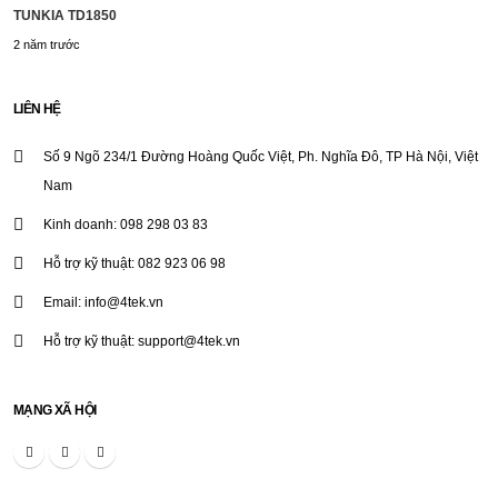
TUNKIA TD1850
2 năm trước
LIÊN HỆ
Số 9 Ngõ 234/1 Đường Hoàng Quốc Việt, Ph. Nghĩa Đô, TP Hà Nội, Việt
Nam
Kinh doanh: 098 298 03 83
Hỗ trợ kỹ thuật: 082 923 06 98
Email: info@4tek.vn
Hỗ trợ kỹ thuật: support@4tek.vn
MẠNG XÃ HỘI