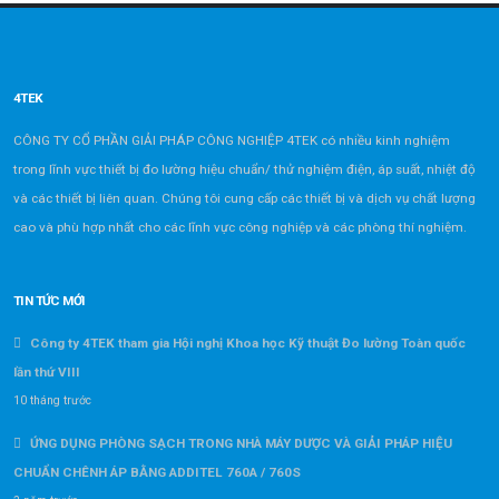
4TEK
CÔNG TY CỔ PHẦN GIẢI PHÁP CÔNG NGHIỆP 4TEK có nhiều kinh nghiệm
trong lĩnh vực thiết bị đo lường hiệu chuẩn/ thử nghiệm điện, áp suất, nhiệt độ
và các thiết bị liên quan. Chúng tôi cung cấp các thiết bị và dịch vụ chất lượng
cao và phù hợp nhất cho các lĩnh vực công nghiệp và các phòng thí nghiệm.
TIN TỨC MỚI
Công ty 4TEK tham gia Hội nghị Khoa học Kỹ thuật Đo lường Toàn quốc
lần thứ VIII
10 tháng trước
ỨNG DỤNG PHÒNG SẠCH TRONG NHÀ MÁY DƯỢC VÀ GIẢI PHÁP HIỆU
CHUẨN CHÊNH ÁP BẰNG ADDITEL 760A / 760S