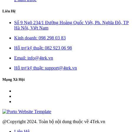
Liên Hệ
Số 9 Ngõ 234/1 Đường Hoàng Quốc Việt, Ph. Nghĩa Đô, TP
Hà Nội, Việt Nam
Kinh doanh: 098 298 03 83
Hỗ trợ kỹ thuật: 082 923 06 98
Email: info@4tek.vn
Hỗ trợ kỹ thuật: support@4tek.vn
Mạng Xã Hội
@Copyright 2024. Toàn bộ nội dung thuộc về 4Tek.vn
Liên Hệ