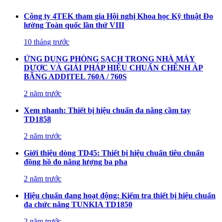
Công ty 4TEK tham gia Hội nghị Khoa học Kỹ thuật Đo
lường Toàn quốc lần thứ VIII
10 tháng trước
ỨNG DỤNG PHÒNG SẠCH TRONG NHÀ MÁY
DƯỢC VÀ GIẢI PHÁP HIỆU CHUẨN CHÊNH ÁP
BẰNG ADDITEL 760A / 760S
2 năm trước
Xem nhanh: Thiết bị hiệu chuẩn đa năng cầm tay
TD1858
2 năm trước
Giới thiệu dòng TD45: Thiết bị hiệu chuẩn tiêu chuẩn
đồng hồ đo năng lượng ba pha
2 năm trước
Hiệu chuẩn đang hoạt động: Kiểm tra thiết bị hiệu chuẩn
đa chức năng TUNKIA TD1850
2 năm trước