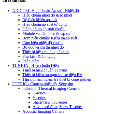
Tất cả sản phẩm
ADDITEL-Hiệu chuẩn Áp suất-Nhiệt độ
Hiệu chuẩn nhiệt độ & lò nhiệt
Bộ điều khiển áp suất
Hiệu chuẩn áp suất tự động
Đồng hồ đo áp suất chuẩn
Module và cảm biến đo áp suất
Bơm hiệu chuẩn/ Kiểm tra áp suất
Cảm biến nhiệt độ chuẩn
Bộ đọc và chỉ thị nhiệt độ
Thiết bị hiệu chuẩn quá trình
Phụ kiện & Công cụ
Phần mềm
TUNKIA - Hiệu chuẩn Điện
Thiết bị hiệu chuẩn đa năng
Thiết bị kiểm tra trạm sạc xe điện EV
Thử nghiệm/ Kiểm tra thiết bị công nghiệp
FOTRIC - Camera nhiệt độ, Sóng âm
Industrial Thermal Imaging Camera
C-series
V-series
SharpView TK-series
Advanced SharpView Ti series
Acoustic Imaging Camera