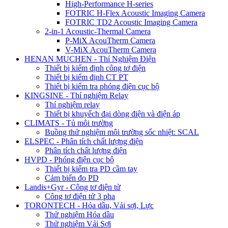
High-Performance H-series
FOTRIC H-Flex Acoustic Imaging Camera
FOTRIC TD2 Acoustic Imaging Camera
2-in-1 Acoustic-Thermal Camera
P-MiX AcouTherm Camera
V-MiX AcouTherm Camera
HENAN MUCHEN - Thí Nghiệm Điện
Thiết bị kiểm định công tơ điện
Thiết bị kiểm định CT PT
Thiết bị kiểm tra phóng điện cục bộ
KINGSINE - Thí nghiệm Relay
Thí nghiệm relay
Thiết bị khuyếch đại dòng điện và điện áp
CLIMATS - Tủ môi trường
Buồng thử nghiệm môi trường sốc nhiệt: SCAL
ELSPEC - Phân tích chất lượng điện
Phân tích chất lượng điện
HVPD - Phóng điện cục bộ
Thiết bị kiểm tra PD cầm tay
Cảm biến đo PD
Landis+Gyr - Công tơ điện tử
Công tơ điện tử 3 pha
TORONTECH - Hóa dầu, Vải sợi, Lực
Thử nghiệm Hóa dầu
Thử nghiệm Vải Sợi