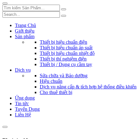
Trang Chủ
Giới thiệu
Sản phẩm
Thiết bị hiệu chuẩn điện
Thiết bị hiệu chuẩn áp suất
Thiết bị hiệu chuẩn nhiệt độ
Thiết bị thí nghiệm điện
Thiết bị / Dụng cụ cầm tay
Dịch vụ
Sửa chữa và Bảo dưỡng
Hiệu chuẩn
Dịch vụ nâng cấp & tích hợp hệ thống điều khiển
Cho thuê thiết bị
Ứng dụng
Tin tức
Tuyển Dụng
Liên Hệ