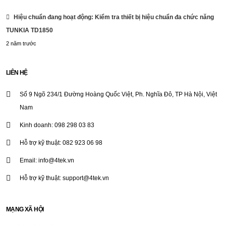
Hiệu chuẩn đang hoạt động: Kiểm tra thiết bị hiệu chuẩn đa chức năng
TUNKIA TD1850
2 năm trước
LIÊN HỆ
Số 9 Ngõ 234/1 Đường Hoàng Quốc Việt, Ph. Nghĩa Đô, TP Hà Nội, Việt
Nam
Kinh doanh: 098 298 03 83
Hỗ trợ kỹ thuật: 082 923 06 98
Email: info@4tek.vn
Hỗ trợ kỹ thuật: support@4tek.vn
MẠNG XÃ HỘI