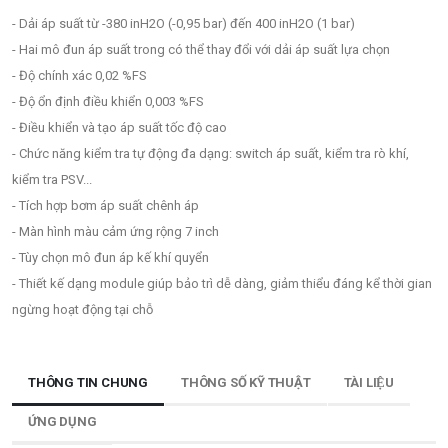
- Dải áp suất từ -380 inH2O (-0,95 bar) đến 400 inH2O (1 bar)
- Hai mô đun áp suất trong có thể thay đổi với dải áp suất lựa chọn
- Độ chính xác 0,02 %FS
- Độ ổn định điều khiển 0,003 %FS
- Điều khiển và tạo áp suất tốc độ cao
-
Chức năng kiểm tra tự động
đa dạng
:
switch
áp suất, kiểm tra rò
khí
,
kiểm tra PSV
...
- Tích hợp bơm áp suất chênh áp
- Màn hình màu cảm ứng rộng 7 inch
- Tùy chọn mô đun áp kế khí quyển
- Thiết kế dạng module giúp bảo trì dễ dàng, giảm thiểu đáng kể thời gian
ngừng hoạt động tại chỗ
THÔNG TIN CHUNG
THÔNG SỐ KỸ THUẬT
TÀI LIỆU
ỨNG DỤNG