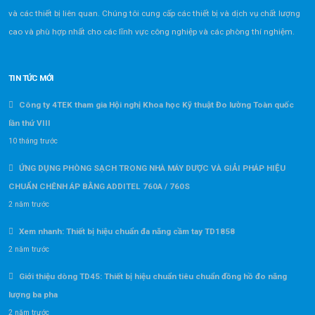
và các thiết bị liên quan. Chúng tôi cung cấp các thiết bị và dịch vụ chất lượng
cao và phù hợp nhất cho các lĩnh vực công nghiệp và các phòng thí nghiệm.
TIN TỨC MỚI
Công ty 4TEK tham gia Hội nghị Khoa học Kỹ thuật Đo lường Toàn quốc
lần thứ VIII
10 tháng trước
ỨNG DỤNG PHÒNG SẠCH TRONG NHÀ MÁY DƯỢC VÀ GIẢI PHÁP HIỆU
CHUẨN CHÊNH ÁP BẰNG ADDITEL 760A / 760S
2 năm trước
Xem nhanh: Thiết bị hiệu chuẩn đa năng cầm tay TD1858
2 năm trước
Giới thiệu dòng TD45: Thiết bị hiệu chuẩn tiêu chuẩn đồng hồ đo năng
lượng ba pha
2 năm trước