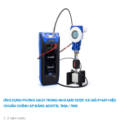
ỨNG DỤNG PHÒNG SẠCH TRONG NHÀ MÁY DƯỢC VÀ GIẢI PHÁP HIỆU
CHUẨN CHÊNH ÁP BẰNG ADDITEL 760A / 760S
2 năm trước