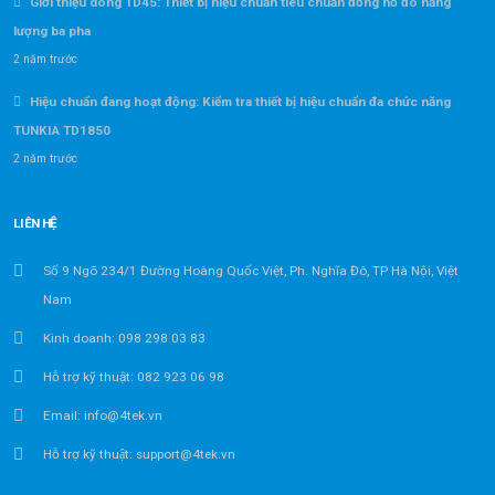
Giới thiệu dòng TD45: Thiết bị hiệu chuẩn tiêu chuẩn đồng hồ đo năng
lượng ba pha
2 năm trước
Hiệu chuẩn đang hoạt động: Kiểm tra thiết bị hiệu chuẩn đa chức năng
TUNKIA TD1850
2 năm trước
LIÊN HỆ
Số 9 Ngõ 234/1 Đường Hoàng Quốc Việt, Ph. Nghĩa Đô, TP Hà Nội, Việt
Nam
Kinh doanh: 098 298 03 83
Hỗ trợ kỹ thuật: 082 923 06 98
Email: info@4tek.vn
Hỗ trợ kỹ thuật: support@4tek.vn