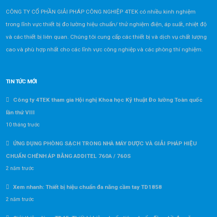
CÔNG TY CỔ PHẦN GIẢI PHÁP CÔNG NGHIỆP 4TEK có nhiều kinh nghiệm
trong lĩnh vực thiết bị đo lường hiệu chuẩn/ thử nghiệm điện, áp suất, nhiệt độ
và các thiết bị liên quan. Chúng tôi cung cấp các thiết bị và dịch vụ chất lượng
cao và phù hợp nhất cho các lĩnh vực công nghiệp và các phòng thí nghiệm.
TIN TỨC MỚI
Công ty 4TEK tham gia Hội nghị Khoa học Kỹ thuật Đo lường Toàn quốc
lần thứ VIII
10 tháng trước
ỨNG DỤNG PHÒNG SẠCH TRONG NHÀ MÁY DƯỢC VÀ GIẢI PHÁP HIỆU
CHUẨN CHÊNH ÁP BẰNG ADDITEL 760A / 760S
2 năm trước
Xem nhanh: Thiết bị hiệu chuẩn đa năng cầm tay TD1858
2 năm trước