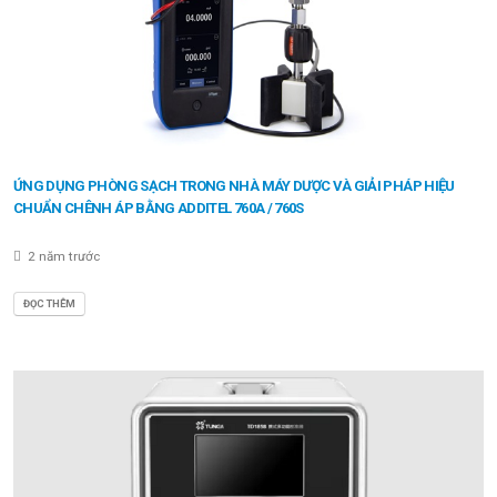
ỨNG DỤNG PHÒNG SẠCH TRONG NHÀ MÁY DƯỢC VÀ GIẢI PHÁP HIỆU
CHUẨN CHÊNH ÁP BẰNG ADDITEL 760A / 760S
2 năm trước
ĐỌC THÊM