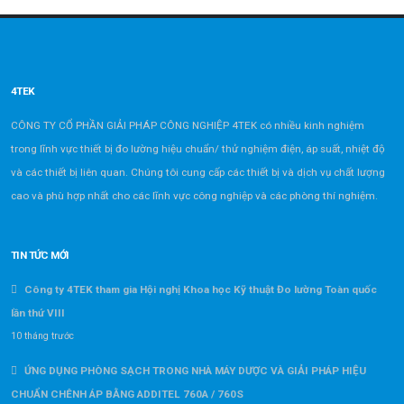
4TEK
CÔNG TY CỔ PHẦN GIẢI PHÁP CÔNG NGHIỆP 4TEK có nhiều kinh nghiệm
trong lĩnh vực thiết bị đo lường hiệu chuẩn/ thử nghiệm điện, áp suất, nhiệt độ
và các thiết bị liên quan. Chúng tôi cung cấp các thiết bị và dịch vụ chất lượng
cao và phù hợp nhất cho các lĩnh vực công nghiệp và các phòng thí nghiệm.
TIN TỨC MỚI
Công ty 4TEK tham gia Hội nghị Khoa học Kỹ thuật Đo lường Toàn quốc
lần thứ VIII
10 tháng trước
ỨNG DỤNG PHÒNG SẠCH TRONG NHÀ MÁY DƯỢC VÀ GIẢI PHÁP HIỆU
CHUẨN CHÊNH ÁP BẰNG ADDITEL 760A / 760S